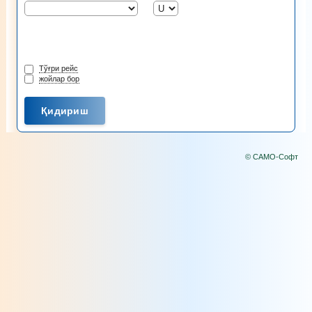
Тўғри рейс
жойлар бор
© САМО-Софт