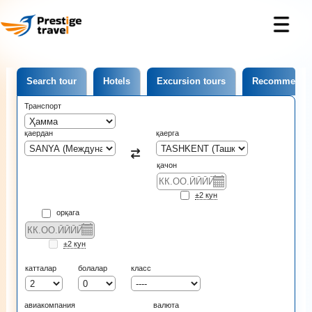
Search tour
Hotels
Excursion tours
Recommende
Транспорт
қаердан
қаерга
қачон
±2 кун
орқага
±2 кун
катталар
болалар
класс
авиакомпания
валюта