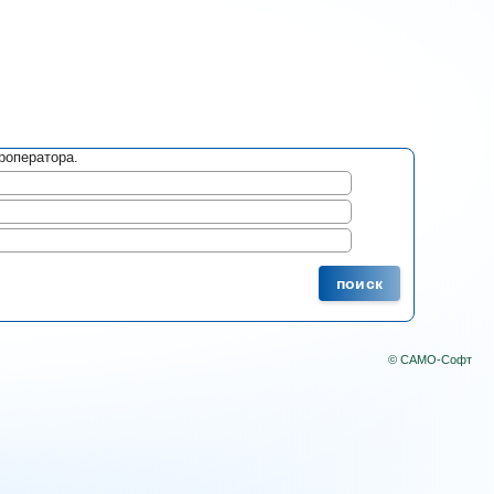
роператора.
поиск
© САМО-Софт